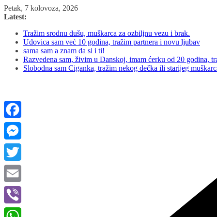
Skip
Petak, 7 kolovoza, 2026
to
Latest:
content
Tražim srodnu dušu, muškarca za ozbiljnu vezu i brak.
Udovica sam već 10 godina, tražim partnera i novu ljubav
sama sam a znam da si i ti!
Razvedena sam, živim u Danskoj, imam ćerku od 20 godina, tra
Slobodna sam Ciganka, tražim nekog dečka ili starijeg muškar
Facebook
Messenger
Twitter
Email
Viber