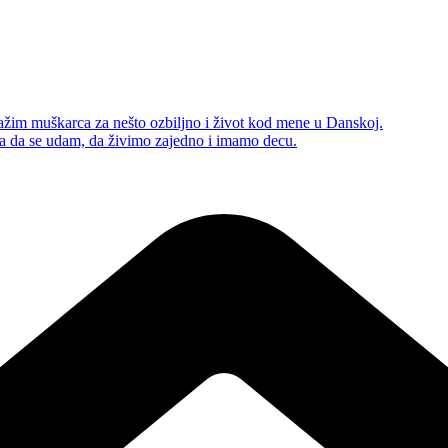
žim muškarca za nešto ozbiljno i život kod mene u Danskoj.
ca da se udam, da živimo zajedno i imamo decu.