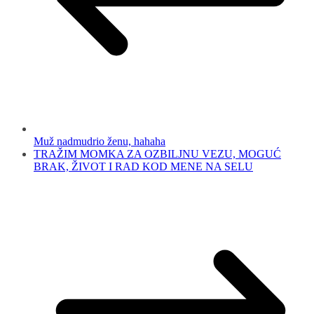
Muž nadmudrio ženu, hahaha
TRAŽIM MOMKA ZA OZBILJNU VEZU, MOGUĆ
BRAK, ŽIVOT I RAD KOD MENE NA SELU