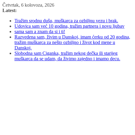
Skip
Četvrtak, 6 kolovoza, 2026
to
Latest:
content
Tražim srodnu dušu, muškarca za ozbiljnu vezu i brak.
Udovica sam već 10 godina, tražim partnera i novu ljubav
sama sam a znam da si i ti!
Razvedena sam, živim u Danskoj, imam ćerku od 20 godina,
tražim muškarca za nešto ozbiljno i život kod mene u
Danskoj.
Slobodna sam Ciganka, tražim nekog dečka ili starijeg
muškarca da se udam, da živimo zajedno i imamo decu.