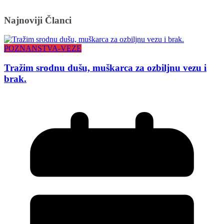
Najnoviji Članci
POZNANSTVA-VEZE
Tražim srodnu dušu, muškarca za ozbiljnu vezu i
brak.