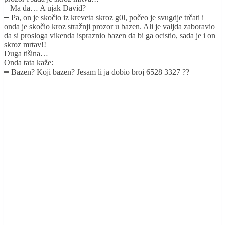
– Ma da… A ujak David?
━ Pa, on je skočio iz kreveta skroz g0l, počeo je svugdje trčati i
onda je skočio kroz stražnji prozor u bazen. Ali je valjda zaboravio
da si prosloga vikenda ispraznio bazen da bi ga ocistio, sada je i on
skroz mrtav!!
Duga tišina…
Onda tata kaže:
━ Bazen? Koji bazen? Jesam li ja dobio broj 6528 3327 ??