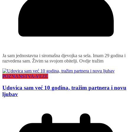
Ja sam jednostavna i siromašna djevojka sa sela. Imam 29 godina i
razvedena sam. Živim sa svojom obitelji. Ovdje tražim
POZNANSTVA-VEZE
Udovica sam već 10 godina, tražim partnera i novu
ljubav