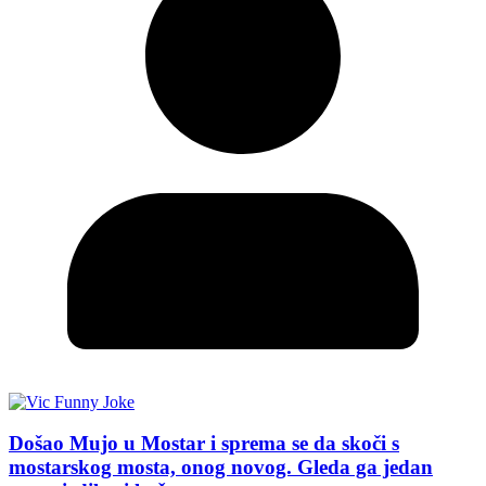
Došao Mujo u Mostar i sprema se da skoči s
mostarskog mosta, onog novog. Gleda ga jedan