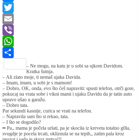
Messenger
Twitter
Email
Viber
WhatsApp
Share
– Ne mogu, na katu je u sobi sa ujkom Davidom.
Kratka šutnja.
– Ali zlato moje, ti nemaš ujaka Davida.
– Imam, imam, u sobi je s mamom!
– Dobro, OK, onda, evo što ćeš napraviti: spusti telefon, otrči gore,
pokucaj na vrata sobe i vikni mami i ujaku Davidu da je tatin auto
upravo ušao u garažu.
– Dobro tata.
Par sekundi kasnije, curica se vrati na telefon.
– Napravila sam što si rekao, tata.
– I što se dogodilo?
━ Pa,, mama je počela urlati, pa je skocila iz kreveta totalno g0la,
svugdje je pocela trcati, okliznula se na tepih,, zatim pala kroz
prozor i sada je skroz mrtva!!!