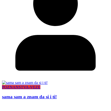
POZNANSTVA-VEZE
sama sam a znam da si i ti!