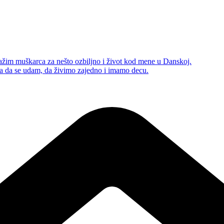
žim muškarca za nešto ozbiljno i život kod mene u Danskoj.
ca da se udam, da živimo zajedno i imamo decu.