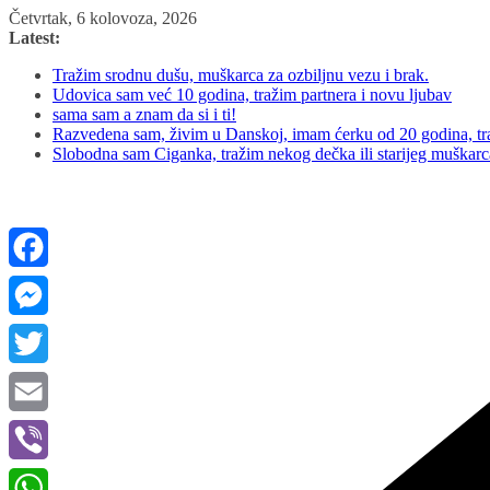
Skip
Četvrtak, 6 kolovoza, 2026
to
Latest:
content
Tražim srodnu dušu, muškarca za ozbiljnu vezu i brak.
Udovica sam već 10 godina, tražim partnera i novu ljubav
sama sam a znam da si i ti!
Razvedena sam, živim u Danskoj, imam ćerku od 20 godina, tra
Slobodna sam Ciganka, tražim nekog dečka ili starijeg muškar
Facebook
Messenger
Twitter
Email
Viber