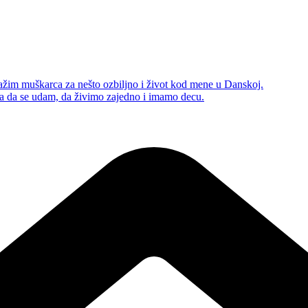
žim muškarca za nešto ozbiljno i život kod mene u Danskoj.
ca da se udam, da živimo zajedno i imamo decu.