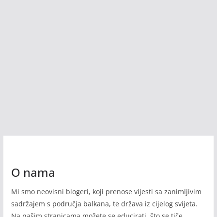
O nama
Mi smo neovisni blogeri, koji prenose vijesti sa zanimljivim
sadržajem s područja balkana, te država iz cijelog svijeta.
Na našim stranicama možete se educirati, što se tiče