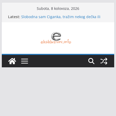
Skip
Subota, 8 kolovoza, 2026
to
Latest:
Slobodna sam Ciganka, tražim nekog dečka ili
content
starijeg muškarca da se udam, da živimo zajedno
i imamo decu.
Tražim srodnu dušu, muškarca za ozbiljnu vezu i
brak.
Udovica sam već 10 godina, tražim partnera i
novu ljubav
sama sam a znam da si i ti!
Razvedena sam, živim u Danskoj, imam ćerku od
20 godina, tražim muškarca za nešto ozbiljno i
život kod mene u Danskoj.