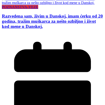
POZNANSTVA-VEZE
Razvedena sam, živim u Danskoj, imam ćerku od 20
godina, tražim muškarca za nešto ozbiljno i život
kod mene u Danskoj.