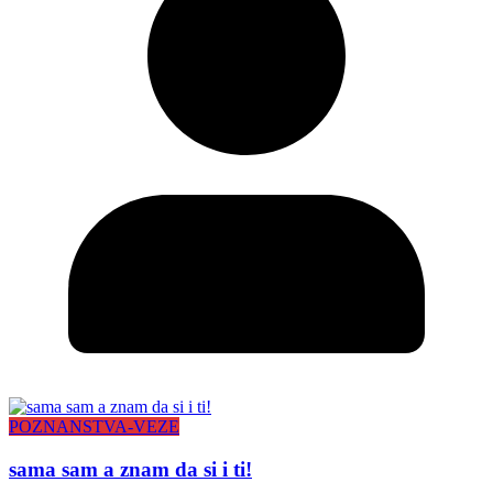
POZNANSTVA-VEZE
sama sam a znam da si i ti!