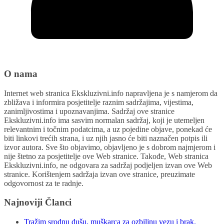
O nama
Internet web stranica Ekskluzivni.info napravljena je s namjerom da
zbližava i informira posjetitelje raznim sadržajima, vijestima,
zanimljivostima i upoznavanjima. Sadržaj ove stranice
Ekskluzivni.info ima sasvim normalan sadržaj, koji je utemeljen
relevantnim i točnim podatcima, a uz pojedine objave, ponekad će
biti linkovi trećih strana, i uz njih jasno će biti naznačen potpis ili
izvor autora. Sve što objavimo, objavljeno je s dobrom najmjerom i
nije štetno za posjetitelje ove Web stranice. Takođe, Web stranica
Ekskluzivni.info, ne odgovara za sadržaj podjeljen izvan ove Web
stranice. Korištenjem sadržaja izvan ove stranice, preuzimate
odgovornost za te radnje.
Najnoviji Članci
Tražim srodnu dušu, muškarca za ozbiljnu vezu i brak.