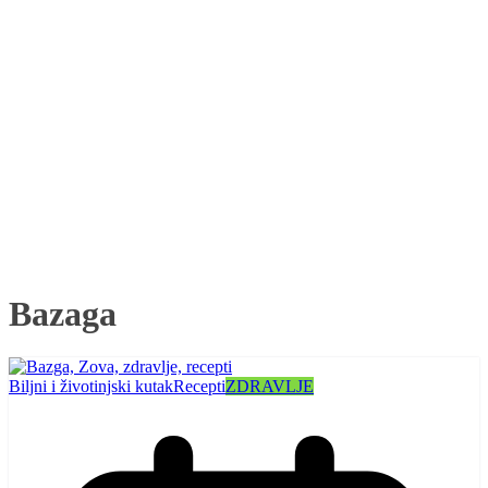
Bazaga
Biljni i životinjski kutak
Recepti
ZDRAVLJE