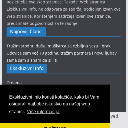
posjetitelje ove Web stranice. Takođe, Web stranica
Ekskluzivni.info, ne odgovara za sadržaj podjeljen izvan ove
Web stranice. Korištenjem sadržaja izvan ove stranice,
preuzimate odgovornost za te radnje.
Najnoviji Članci
Tražim srodnu dušu, muškarca za ozbiljnu vezu i brak.
Udovica sam već 10 godina, tražim partnera i novu ljubav
sama sam a znam da si i ti!
Ekskluzivni Info
O nama
Pravila privatnosti
Kontakt obrazac
Ekskluzivni Info koristi kolačiće, kako bi Vam
osigurali najbolje iskustvo na našoj web
stranici.
Više informacija
Copyright © 2020
Ekskluzivni info
. All rights reserved.
Theme: ColorMag by
ThemeGrill
. Powered by