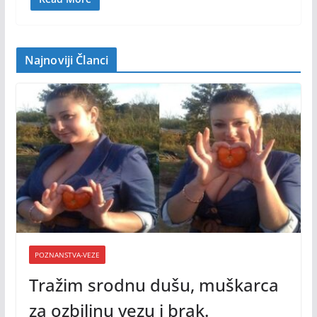
Najnoviji Članci
POZNANSTVA-VEZE
Tražim srodnu dušu, muškarca
za ozbiljnu vezu i brak.