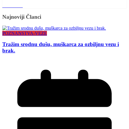
Read More
Najnoviji Članci
POZNANSTVA-VEZE
Tražim srodnu dušu, muškarca za ozbiljnu vezu i
brak.