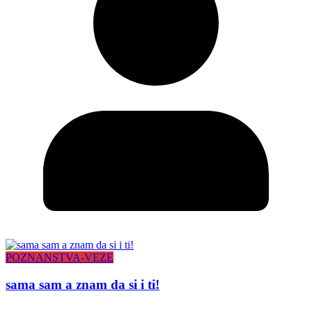
POZNANSTVA-VEZE
sama sam a znam da si i ti!