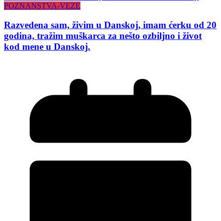
POZNANSTVA-VEZE
Razvedena sam, živim u Danskoj, imam ćerku od 20
godina, tražim muškarca za nešto ozbiljno i život
kod mene u Danskoj.