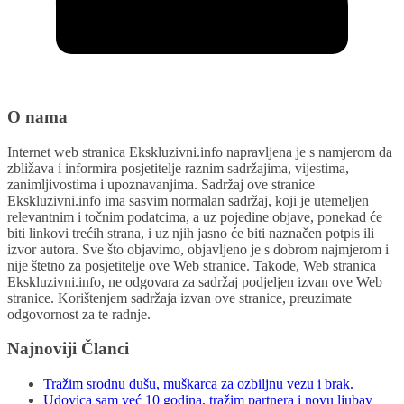
O nama
Internet web stranica Ekskluzivni.info napravljena je s namjerom da
zbližava i informira posjetitelje raznim sadržajima, vijestima,
zanimljivostima i upoznavanjima. Sadržaj ove stranice
Ekskluzivni.info ima sasvim normalan sadržaj, koji je utemeljen
relevantnim i točnim podatcima, a uz pojedine objave, ponekad će
biti linkovi trećih strana, i uz njih jasno će biti naznačen potpis ili
izvor autora. Sve što objavimo, objavljeno je s dobrom najmjerom i
nije štetno za posjetitelje ove Web stranice. Takođe, Web stranica
Ekskluzivni.info, ne odgovara za sadržaj podjeljen izvan ove Web
stranice. Korištenjem sadržaja izvan ove stranice, preuzimate
odgovornost za te radnje.
Najnoviji Članci
Tražim srodnu dušu, muškarca za ozbiljnu vezu i brak.
Udovica sam već 10 godina, tražim partnera i novu ljubav