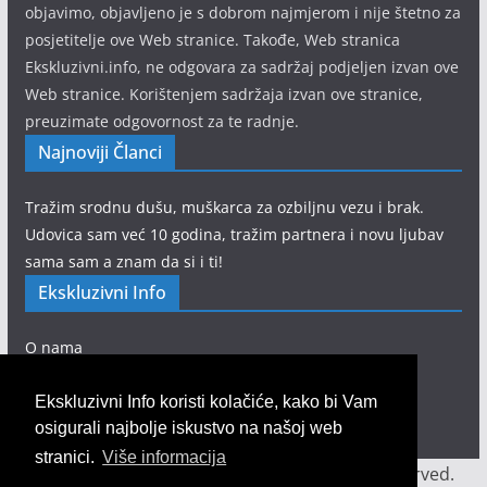
objavimo, objavljeno je s dobrom najmjerom i nije štetno za
posjetitelje ove Web stranice. Takođe, Web stranica
Ekskluzivni.info, ne odgovara za sadržaj podjeljen izvan ove
Web stranice. Korištenjem sadržaja izvan ove stranice,
preuzimate odgovornost za te radnje.
Najnoviji Članci
Tražim srodnu dušu, muškarca za ozbiljnu vezu i brak.
Udovica sam već 10 godina, tražim partnera i novu ljubav
sama sam a znam da si i ti!
Ekskluzivni Info
O nama
Pravila privatnosti
Kontakt obrazac
Ekskluzivni Info koristi kolačiće, kako bi Vam
osigurali najbolje iskustvo na našoj web
stranici.
Više informacija
Copyright © 2020
Ekskluzivni info
. All rights reserved.