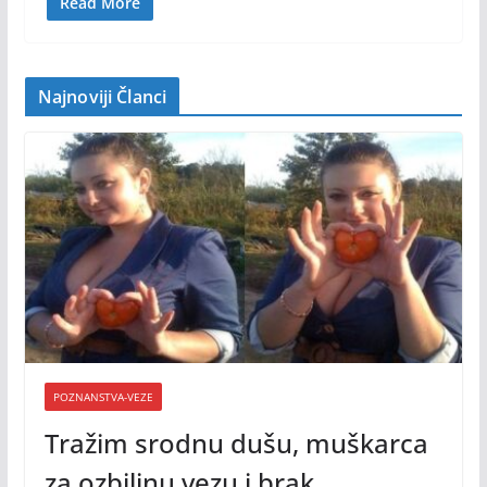
Read More
Najnoviji Članci
POZNANSTVA-VEZE
Tražim srodnu dušu, muškarca
za ozbiljnu vezu i brak.