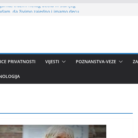
anka, tražim nekog dečka ili starijeg
udam, da živimo zajedno i imamo decu.
šu, muškarca za ozbiljnu vezu i brak.
10 godina, tražim partnera i novu ljubav
a si i ti!
ivim u Danskoj, imam ćerku od 20 godina,
za nešto ozbiljno i život kod mene u
ICE PRIVATNOSTI
VIJESTI
POZNANSTVA-VEZE
ZA
NOLOGIJA