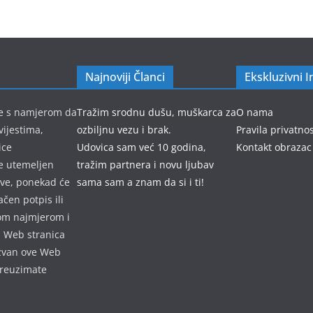
Najnoviji Članci
Ekskluzivni I
 je s namjerom da
Tražim srodnu dušu, muškarca za
O nama
vijestima,
ozbiljnu vezu i brak.
Pravila privatnos
ice
Udovica sam već 10 godina,
Kontakt obrazac
je utemeljen
tražim partnera i novu ljubav
ave, ponekad će
sama sam a znam da si i ti!
ačen potpis ili
rom najmjerom i
, Web stranica
izvan ove Web
preuzimate