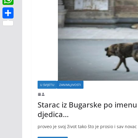
e
t
a
i
o
W
n
t
i
b
k
h
g
S
e
l
e
a
e
h
r
r
t
r
a
s
r
A
e
p
U SVIJETU
ZANIMLJIVOSTI
p
Starac iz Bugarske po imenu 
djedica…
proveo je svoj život tako što je prosio i sav nova