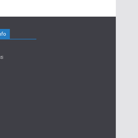
nfo
ti