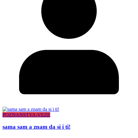
POZNANSTVA-VEZE
sama sam a znam da si i ti!