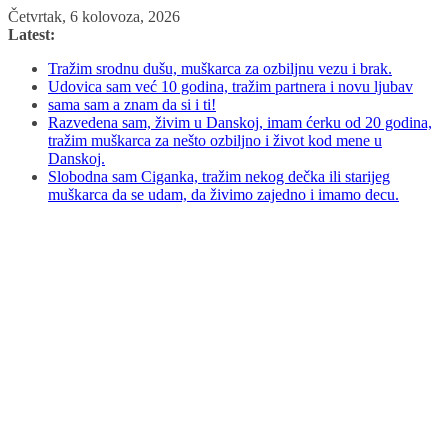
Skip
Četvrtak, 6 kolovoza, 2026
to
Latest:
content
Tražim srodnu dušu, muškarca za ozbiljnu vezu i brak.
Udovica sam već 10 godina, tražim partnera i novu ljubav
sama sam a znam da si i ti!
Razvedena sam, živim u Danskoj, imam ćerku od 20 godina,
tražim muškarca za nešto ozbiljno i život kod mene u
Danskoj.
Slobodna sam Ciganka, tražim nekog dečka ili starijeg
muškarca da se udam, da živimo zajedno i imamo decu.