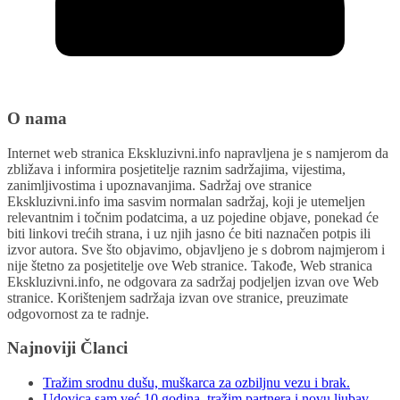
O nama
Internet web stranica Ekskluzivni.info napravljena je s namjerom da
zbližava i informira posjetitelje raznim sadržajima, vijestima,
zanimljivostima i upoznavanjima. Sadržaj ove stranice
Ekskluzivni.info ima sasvim normalan sadržaj, koji je utemeljen
relevantnim i točnim podatcima, a uz pojedine objave, ponekad će
biti linkovi trećih strana, i uz njih jasno će biti naznačen potpis ili
izvor autora. Sve što objavimo, objavljeno je s dobrom najmjerom i
nije štetno za posjetitelje ove Web stranice. Takođe, Web stranica
Ekskluzivni.info, ne odgovara za sadržaj podjeljen izvan ove Web
stranice. Korištenjem sadržaja izvan ove stranice, preuzimate
odgovornost za te radnje.
Najnoviji Članci
Tražim srodnu dušu, muškarca za ozbiljnu vezu i brak.
Udovica sam već 10 godina, tražim partnera i novu ljubav