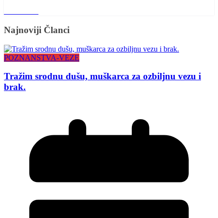
Read More
Najnoviji Članci
POZNANSTVA-VEZE
Tražim srodnu dušu, muškarca za ozbiljnu vezu i
brak.