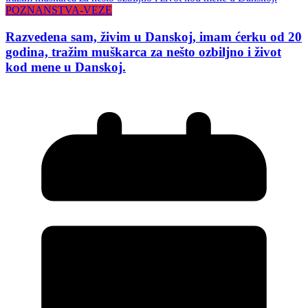
POZNANSTVA-VEZE
Razvedena sam, živim u Danskoj, imam ćerku od 20
godina, tražim muškarca za nešto ozbiljno i život
kod mene u Danskoj.