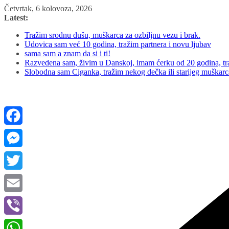
Skip
Četvrtak, 6 kolovoza, 2026
to
Latest:
content
Tražim srodnu dušu, muškarca za ozbiljnu vezu i brak.
Udovica sam već 10 godina, tražim partnera i novu ljubav
sama sam a znam da si i ti!
Razvedena sam, živim u Danskoj, imam ćerku od 20 godina, tra
Slobodna sam Ciganka, tražim nekog dečka ili starijeg muškar
Facebook
Messenger
Twitter
Email
Viber