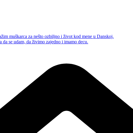
žim muškarca za nešto ozbiljno i život kod mene u Danskoj.
ca da se udam, da živimo zajedno i imamo decu.