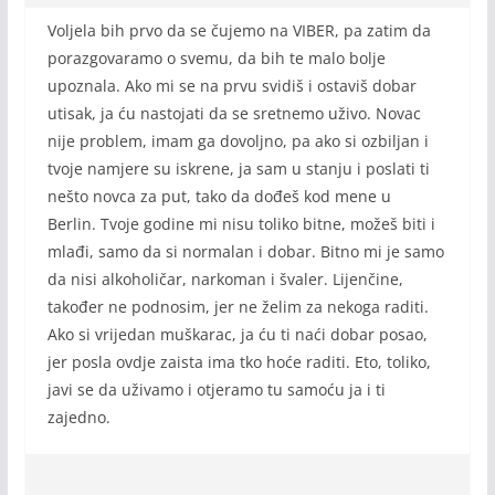
Voljela bih prvo da se čujemo na VIBER, pa zatim da
porazgovaramo o svemu, da bih te malo bolje
upoznala. Ako mi se na prvu svidiš i ostaviš dobar
utisak, ja ću nastojati da se sretnemo uživo. Novac
nije problem, imam ga dovoljno, pa ako si ozbiljan i
tvoje namjere su iskrene, ja sam u stanju i poslati ti
nešto novca za put, tako da dođeš kod mene u
Berlin. Tvoje godine mi nisu toliko bitne, možeš biti i
mlađi, samo da si normalan i dobar. Bitno mi je samo
da nisi alkoholičar, narkoman i švaler. Lijenčine,
također ne podnosim, jer ne želim za nekoga raditi.
Ako si vrijedan muškarac, ja ću ti naći dobar posao,
jer posla ovdje zaista ima tko hoće raditi. Eto, toliko,
javi se da uživamo i otjeramo tu samoću ja i ti
zajedno.