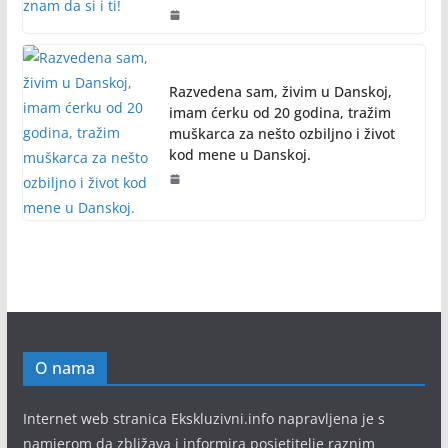
Razvedena sam, živim u Danskoj,
imam ćerku od 20 godina, tražim
muškarca za nešto ozbiljno i život
kod mene u Danskoj.
O nama
Internet web stranica Ekskluzivni.info napravljena je s
namjerom da zbližava i informira posjetitelje raznim