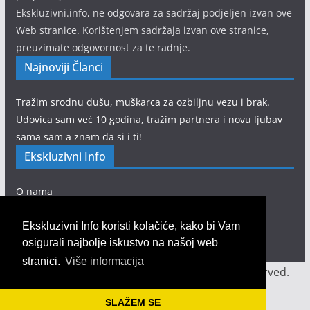
Ekskluzivni.info, ne odgovara za sadržaj podjeljen izvan ove
Web stranice. Korištenjem sadržaja izvan ove stranice,
preuzimate odgovornost za te radnje.
Najnoviji Članci
Tražim srodnu dušu, muškarca za ozbiljnu vezu i brak.
Udovica sam već 10 godina, tražim partnera i novu ljubav
sama sam a znam da si i ti!
Ekskluzivni Info
O nama
Pravila privatnosti
Kontakt obrazac
Ekskluzivni Info koristi kolačiće, kako bi Vam
osigurali najbolje iskustvo na našoj web
stranici.
Više informacija
Copyright © 2020
Ekskluzivni info
. All rights reserved.
Theme: ColorMag by
ThemeGrill
. Powered by
SLAŽEM SE