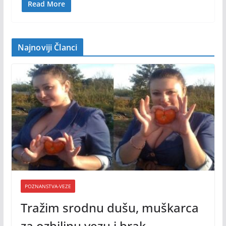
Read More
Najnoviji Članci
POZNANSTVA-VEZE
Tražim srodnu dušu, muškarca
za ozbiljnu vezu i brak.