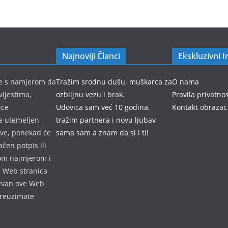
Najnoviji Članci
Ekskluzivni I
 je s namjerom da
Tražim srodnu dušu, muškarca za
O nama
vijestima,
ozbiljnu vezu i brak.
Pravila privatnos
ice
Udovica sam već 10 godina,
Kontakt obrazac
je utemeljen
tražim partnera i novu ljubav
ave, ponekad će
sama sam a znam da si i ti!
ačen potpis ili
rom najmjerom i
, Web stranica
izvan ove Web
preuzimate