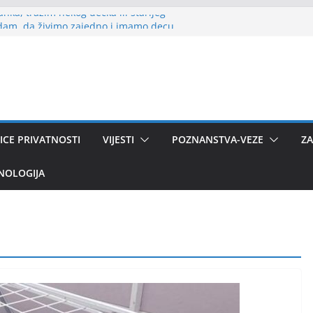
ka, tražim nekog dečka ili starijeg
am, da živimo zajedno i imamo decu.
u, muškarca za ozbiljnu vezu i brak.
0 godina, tražim partnera i novu ljubav
 si i ti!
vim u Danskoj, imam ćerku od 20 godina,
 nešto ozbiljno i život kod mene u
ICE PRIVATNOSTI
VIJESTI
POZNANSTVA-VEZE
ZA
NOLOGIJA