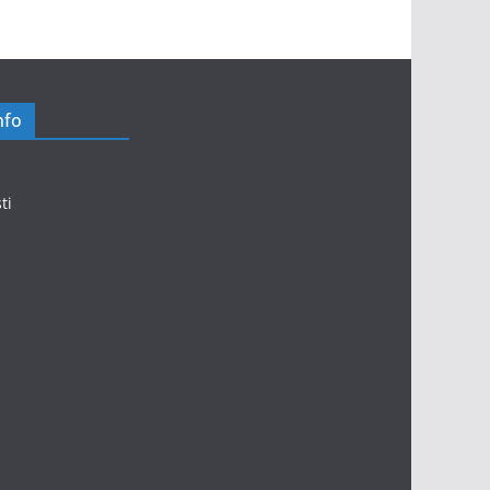
nfo
ti